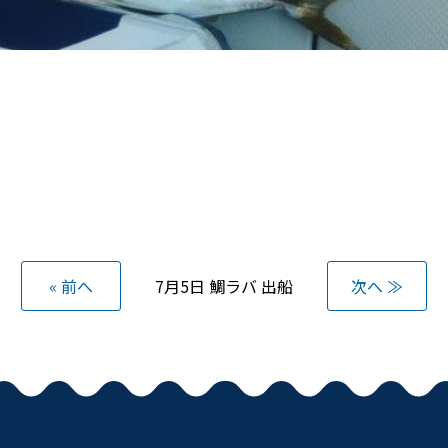
« 前へ
7月5日 鯛ラバ 出船
次へ ≫