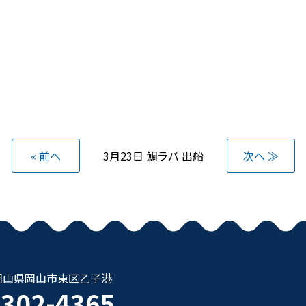
« 前へ
3月23日 鯛ラバ 出船
次へ ≫
37 岡山県岡山市東区乙子港
6302-4365