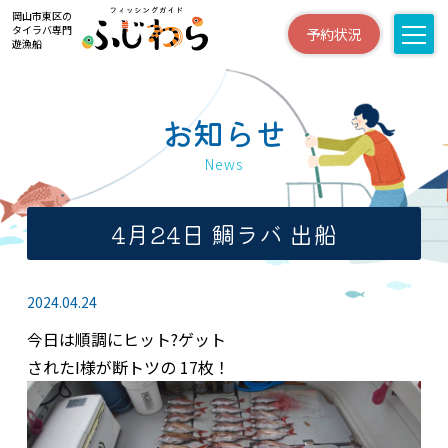
岡山市東区の
タイラバ専門
予約状況
遊漁船
お知らせ
News
4月24日 鯛ラバ 出船
2024.04.24
今日は順調にヒット?ゲット
されたI様が断トツの 17枚！