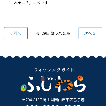
「これナニ？」ニベです
« 前へ
4月29日 鯛ラバ 出船
次へ ≫
〒704-8137 岡山県岡山市東区乙子港