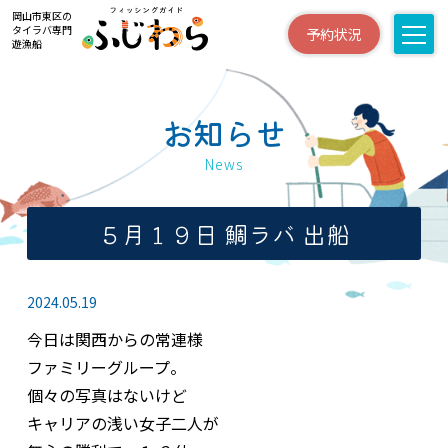
岡山市東区の
タイラバ専門
予約状況
遊漁船
お知らせ
News
５月１９日 鯛ラバ 出船
2024.05.19
今日は関西からの常連様
ファミリーグループ。
個々の写真はないけど
キャリアの浅い女子二人が