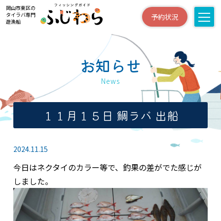
岡山市東区の
タイラバ専門
予約状況
遊漁船
お知らせ
News
１１月１５日 鯛ラバ 出船
2024.11.15
今日はネクタイのカラー等で、釣果の差がでた感じが
しました。