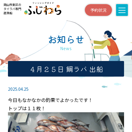
岡山市東区の
タイラバ専門
予約状況
遊漁船
お知らせ
News
４月２５日 鯛ラバ 出船
2025.04.25
今日もなかなかの釣果でよかったです！
トップは１１枚！