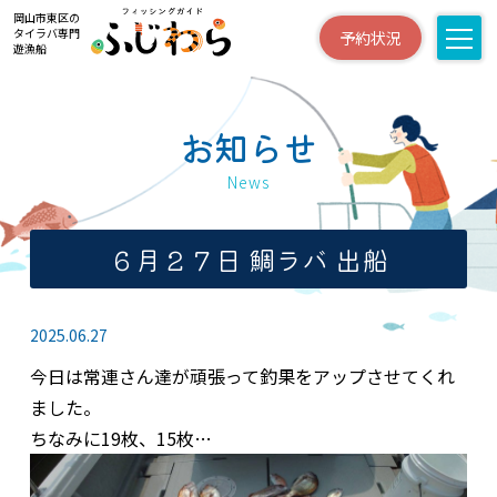
岡山市東区の
タイラバ専門
予約状況
遊漁船
お知らせ
News
６月２７日 鯛ラバ 出船
2025.06.27
今日は常連さん達が頑張って釣果をアップさせてくれ
ました。
ちなみに19枚、15枚…