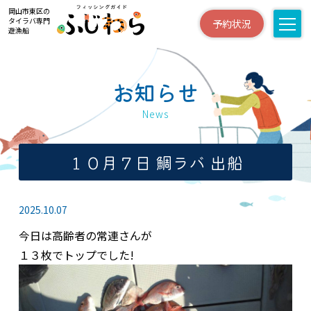
岡山市東区の
タイラバ専門
予約状況
遊漁船
お知らせ
News
１０月７日 鯛ラバ 出船
2025.10.07
今日は高齢者の常連さんが
１３枚でトップでした!