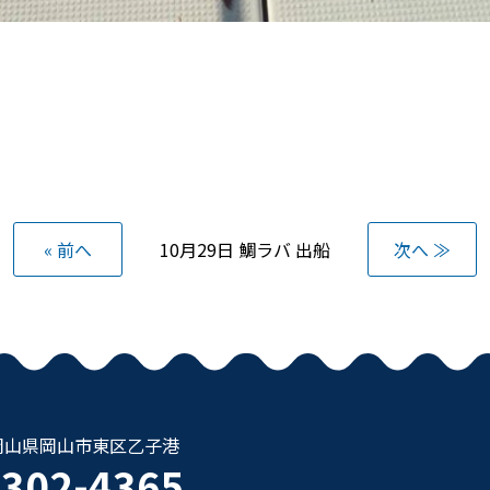
« 前へ
10月29日 鯛ラバ 出船
次へ ≫
37 岡山県岡山市東区乙子港
6302-4365