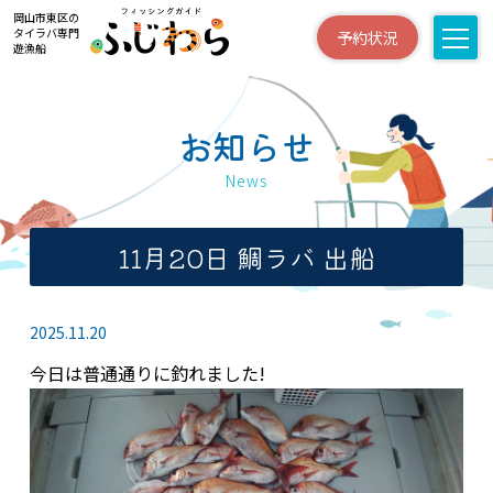
岡山市東区の
タイラバ専門
予約状況
遊漁船
お知らせ
News
11月20日 鯛ラバ 出船
2025.11.20
今日は普通通りに釣れました!