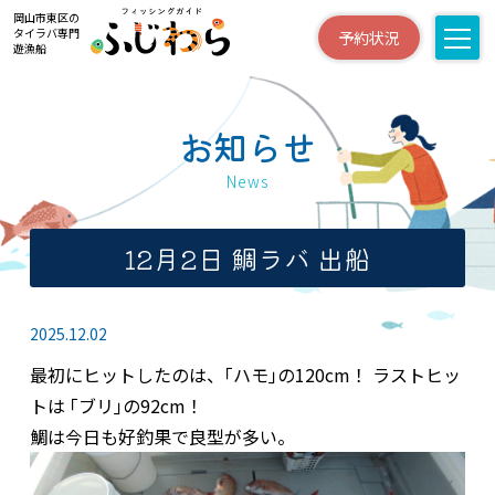
岡山市東区の
タイラバ専門
予約状況
遊漁船
お知らせ
News
12月2日 鯛ラバ 出船
2025.12.02
最初にヒットしたのは、｢ハモ｣の120cm！ ラストヒッ
トは ｢ブリ｣の92cm！
鯛は今日も好釣果で良型が多い。