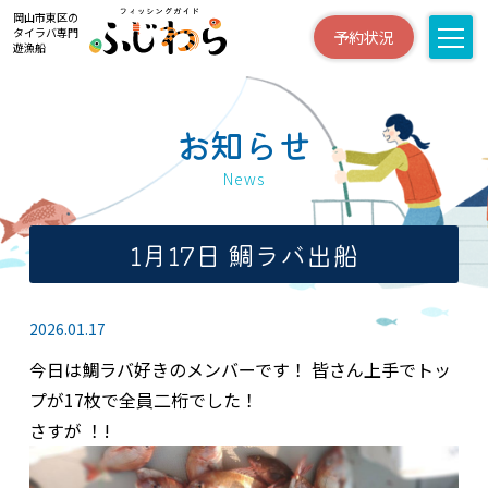
岡山市東区の
タイラバ専門
予約状況
遊漁船
お知らせ
News
1月17日 鯛ラバ出船
2026.01.17
今日は鯛ラバ好きのメンバーです！ 皆さん上手でトッ
プが17枚で全員二桁でした！
さすが ！!