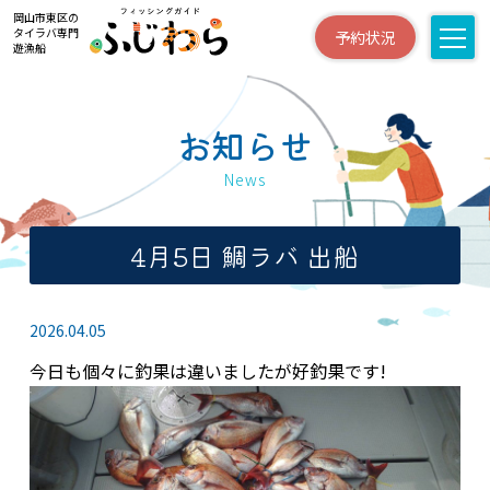
岡山市東区の
タイラバ専門
予約状況
遊漁船
お知らせ
News
4月5日 鯛ラバ 出船
2026.04.05
今日も個々に釣果は違いましたが好釣果です!